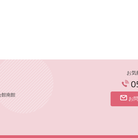
お気
0
会館南館
お問