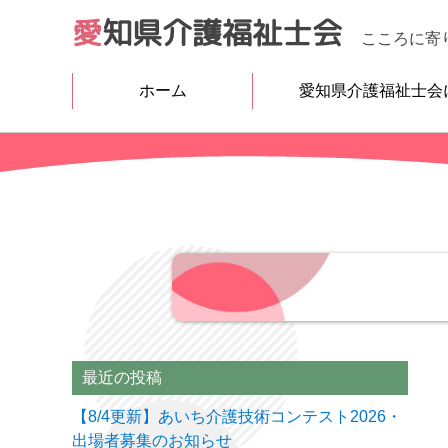
愛
知県介護福祉士会
こころに寄
ホーム
愛知県介護福祉士会
ご挨拶
倫理綱領
生涯研修制度
事業計画
アクセス
最近の投稿
【8/4更新】あいち介護技術コンテスト2026・
出場者募集のお知らせ